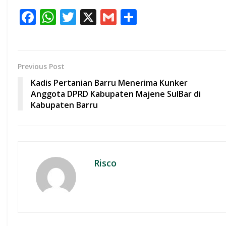
F
W
T
X
G
S
ac
h
w
m
h
e
at
itt
ai
ar
b
s
er
l
e
Previous Post
o
A
Kadis Pertanian Barru Menerima Kunker
o
p
Anggota DPRD Kabupaten Majene SulBar di
Kabupaten Barru
k
p
Risco