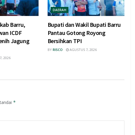
DAERAH
kab Barru,
Bupati dan Wakil Bupati Barru
wan ICDF
Pantau Gotong Royong
nih Jagung
Bersihkan TPI
BY
RISCO
AGUSTUS 7, 2026
, 2026
itandai
*