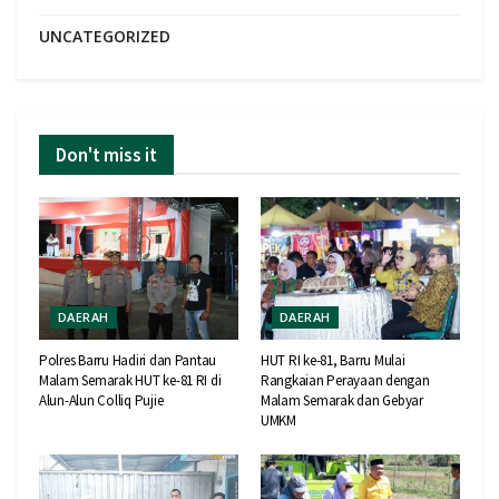
UNCATEGORIZED
Don't miss it
DAERAH
DAERAH
Polres Barru Hadiri dan Pantau
HUT RI ke-81, Barru Mulai
Malam Semarak HUT ke-81 RI di
Rangkaian Perayaan dengan
Alun-Alun Colliq Pujie
Malam Semarak dan Gebyar
UMKM