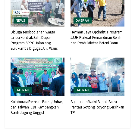
NEWS
DAERAH
Diduga serobot lahan warga
Herman Jaya Optimistis Program
tanpa kontrak Sah, Dapur
JJUH Perkuat Kemandirian Benih
Program SPPG Jalanjang
dan Produktivitas Petani Barru
Bulukumba Digugat Ahli Waris
DAERAH
DAERAH
Kolaborasi Pemkab Barru, Unhas,
Bupati dan Wakil Bupati Barru
dan Taiwan ICDF Kembangkan
Pantau Gotong Royong Bersihkan
Benih Jagung Unggul
TPI