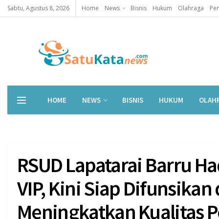
Sabtu, Agustus 8, 2026
Home
News
Bisnis
Hukum
Olahraga
Pen
HOME
NEWS
BISNIS
HUKUM
OLAH
RSUD Lapatarai Barru H
VIP, Kini Siap Difunsika
Meningkatkan Kualitas 