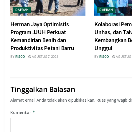
DAERAH
DAERAH
Herman Jaya Optimistis
Kolaborasi Pem
Program JJUH Perkuat
Unhas, dan Tai
Kemandirian Benih dan
Kembangkan Be
Produktivitas Petani Barru
Unggul
BY
RISCO
AGUSTUS 7, 2026
BY
RISCO
AGUSTUS 7
Tinggalkan Balasan
Alamat email Anda tidak akan dipublikasikan.
Ruas yang wajib d
Komentar
*