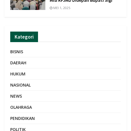
Misi RPJMD Didepan Bupati Sigi
MEI 1, 2025
Kategori
BISNIS
DAERAH
HUKUM
NASIONAL
NEWS
OLAHRAGA
PENDIDIKAN
POLITIK