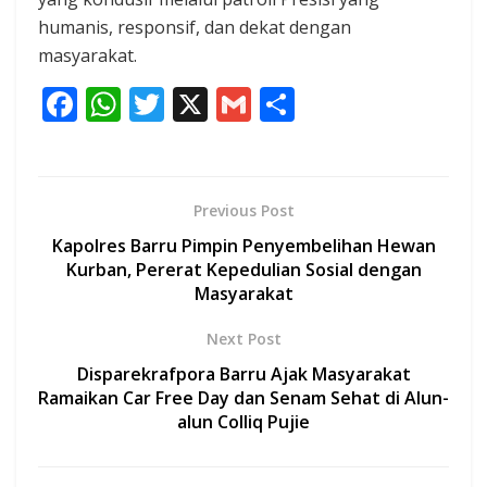
humanis, responsif, dan dekat dengan
masyarakat.
F
W
T
X
G
S
ac
h
w
m
h
e
at
itt
ai
ar
b
s
er
l
e
Previous Post
o
A
Kapolres Barru Pimpin Penyembelihan Hewan
o
p
Kurban, Pererat Kepedulian Sosial dengan
Masyarakat
k
p
Next Post
Disparekrafpora Barru Ajak Masyarakat
Ramaikan Car Free Day dan Senam Sehat di Alun-
alun Colliq Pujie