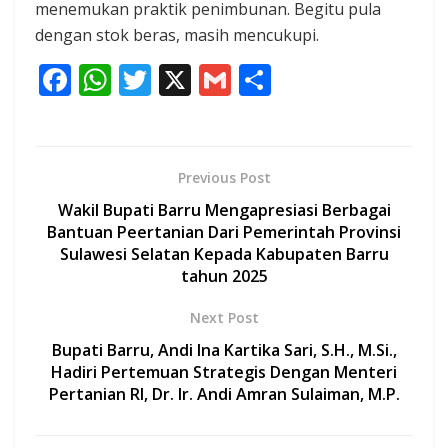
menemukan praktik penimbunan. Begitu pula
dengan stok beras, masih mencukupi.
F
W
T
X
G
S
ac
h
w
m
h
e
at
itt
ai
ar
b
s
er
l
e
Previous Post
o
A
Wakil Bupati Barru Mengapresiasi Berbagai
o
p
Bantuan Peertanian Dari Pemerintah Provinsi
Sulawesi Selatan Kepada Kabupaten Barru
k
p
tahun 2025
Next Post
Bupati Barru, Andi Ina Kartika Sari, S.H., M.Si.,
Hadiri Pertemuan Strategis Dengan Menteri
Pertanian RI, Dr. Ir. Andi Amran Sulaiman, M.P.