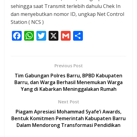
sehingga saat Transmit terlebih dahulu Chek In
dan menyebutkan nomor ID, ungkap Net Control
Station ( NCS )
F
W
T
X
G
S
ac
h
w
m
h
e
at
itt
ai
ar
b
s
er
l
e
Previous Post
o
A
Tim Gabungan Polres Barru, BPBD Kabupaten
o
p
Barru, dan Warga Berhasil Menemukan Warga
Yang di Kabarkan Meninggalakan Rumah
k
p
Next Post
Piagam Apresiasi Mohammad Syafe’i Awards,
Bentuk Komitmen Pemerintah Kabupaten Barru
Dalam Mendorong Transformasi Pendidikan