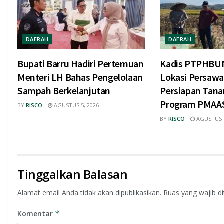
DAERAH
DAERAH
Bupati Barru Hadiri Pertemuan
Kadis PTPHBUN
Menteri LH Bahas Pengelolaan
Lokasi Persaw
Sampah Berkelanjutan
Persiapan Tan
Program PMAA
BY
RISCO
AGUSTUS 5, 2026
BY
RISCO
AGUSTUS 5
Tinggalkan Balasan
Alamat email Anda tidak akan dipublikasikan.
Ruas yang wajib d
Komentar
*