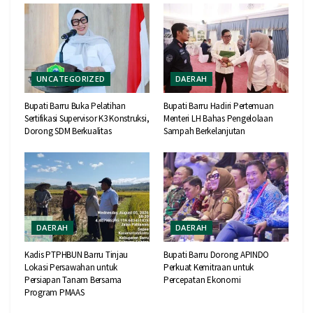
UNCATEGORIZED
DAERAH
Bupati Barru Buka Pelatihan
Bupati Barru Hadiri Pertemuan
Sertifikasi Supervisor K3 Konstruksi,
Menteri LH Bahas Pengelolaan
Dorong SDM Berkualitas
Sampah Berkelanjutan
DAERAH
DAERAH
Kadis PTPHBUN Barru Tinjau
Bupati Barru Dorong APINDO
Lokasi Persawahan untuk
Perkuat Kemitraan untuk
Persiapan Tanam Bersama
Percepatan Ekonomi
Program PMAAS