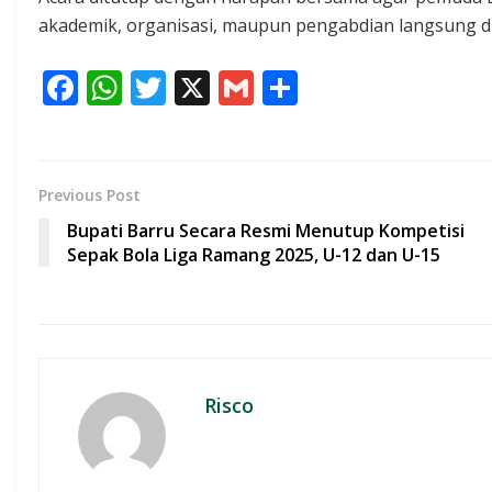
akademik, organisasi, maupun pengabdian langsung d
F
W
T
X
G
S
ac
h
w
m
h
e
at
itt
ai
ar
b
s
er
l
e
Previous Post
o
A
Bupati Barru Secara Resmi Menutup Kompetisi
o
p
Sepak Bola Liga Ramang 2025, U-12 dan U-15
k
p
Risco