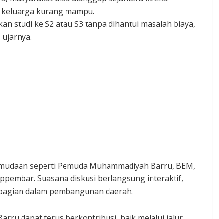
gi keluarga kurang mampu.
kan studi ke S2 atau S3 tanpa dihantui masalah biaya,
 ujarnya.
kepemudaan seperti Pemuda Muhammadiyah Barru, BEM,
ppembar. Suasana diskusi berlangsung interaktif,
bagian dalam pembangunan daerah.
ru dapat terus berkontribusi, baik melalui jalur