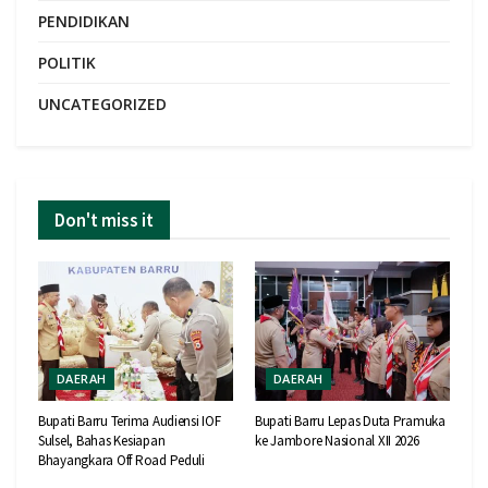
PENDIDIKAN
POLITIK
UNCATEGORIZED
Don't miss it
DAERAH
DAERAH
Bupati Barru Terima Audiensi IOF
Bupati Barru Lepas Duta Pramuka
Sulsel, Bahas Kesiapan
ke Jambore Nasional XII 2026
Bhayangkara Off Road Peduli