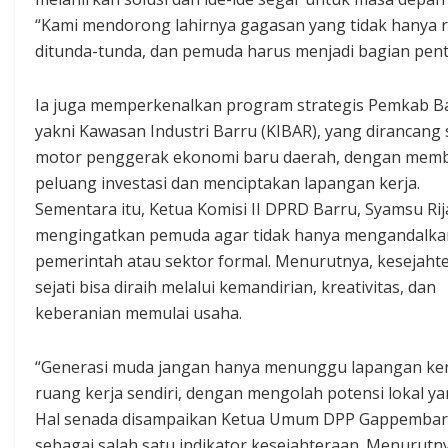
“Kami mendorong lahirnya gagasan yang tidak hanya real
ditunda-tunda, dan pemuda harus menjadi bagian pent
Ia juga memperkenalkan program strategis Pemkab Ba
yakni Kawasan Industri Barru (KIBAR), yang dirancang
motor penggerak ekonomi baru daerah, dengan mem
peluang investasi dan menciptakan lapangan kerja.
Sementara itu, Ketua Komisi II DPRD Barru, Syamsu Rija
mengingatkan pemuda agar tidak hanya mengandalka
pemerintah atau sektor formal. Menurutnya, kesejaht
sejati bisa diraih melalui kemandirian, kreativitas, dan
keberanian memulai usaha.
“Generasi muda jangan hanya menunggu lapangan ker
ruang kerja sendiri, dengan mengolah potensi lokal yang
Hal senada disampaikan Ketua Umum DPP Gappembar, 
sebagai salah satu indikator kesejahteraan. Menurutn