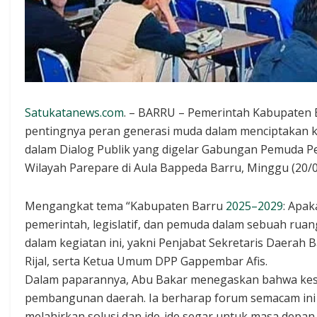
Satukatanews.com
. – BARRU – Pemerintah Kabupaten
pentingnya peran generasi muda dalam menciptakan k
dalam Dialog Publik yang digelar Gabungan Pemuda P
Wilayah Parepare di Aula Bappeda Barru, Minggu (20/0
Mengangkat tema “Kabupaten Barru
2025–2029
: Apa
pemerintah, legislatif, dan pemuda dalam sebuah ruan
dalam kegiatan ini, yakni Penjabat Sekretaris Daerah
Rijal, serta Ketua Umum DPP Gappembar Afis.
Dalam paparannya, Abu Bakar menegaskan bahwa kes
pembangunan daerah. Ia berharap forum semacam ini ti
melahirkan solusi dan ide-ide segar untuk masa depan