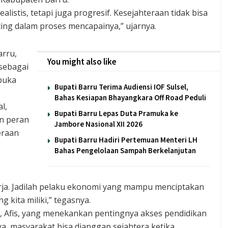
istis, tetapi juga progresif. Kesejahteraan tidak bisa
ing dalam proses mencapainya,” ujarnya.
rru,
You might also like
 sebagai
buka
Bupati Barru Terima Audiensi IOF Sulsel,
Bahas Kesiapan Bhayangkara Off Road Peduli
l,
Bupati Barru Lepas Duta Pramuka ke
n peran
Jambore Nasional XII 2026
eraan
Bupati Barru Hadiri Pertemuan Menteri LH
Bahas Pengelolaan Sampah Berkelanjutan
ja. Jadilah pelaku ekonomi yang mampu menciptakan
 kita miliki,” tegasnya.
Afis, yang menekankan pentingnya akses pendidikan
ya, masyarakat bisa dianggap sejahtera ketika