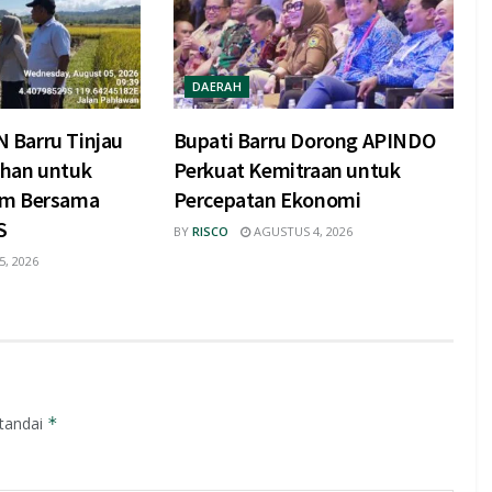
DAERAH
 Barru Tinjau
Bupati Barru Dorong APINDO
ahan untuk
Perkuat Kemitraan untuk
am Bersama
Percepatan Ekonomi
S
BY
RISCO
AGUSTUS 4, 2026
, 2026
itandai
*