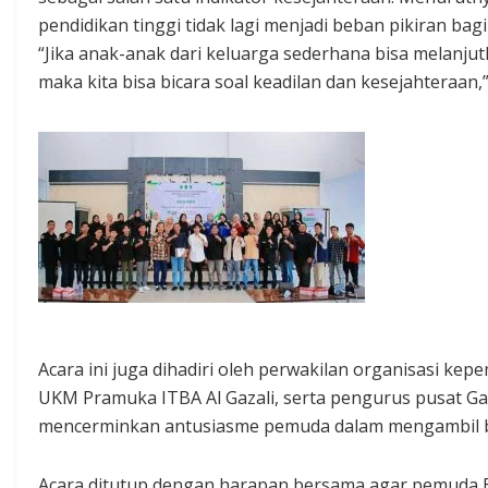
pendidikan tinggi tidak lagi menjadi beban pikiran ba
“Jika anak-anak dari keluarga sederhana bisa melanjut
maka kita bisa bicara soal keadilan dan kesejahteraan,”
Acara ini juga dihadiri oleh perwakilan organisasi 
UKM Pramuka ITBA Al Gazali, serta pengurus pusat Ga
mencerminkan antusiasme pemuda dalam mengambil 
Acara ditutup dengan harapan bersama agar pemuda Bar