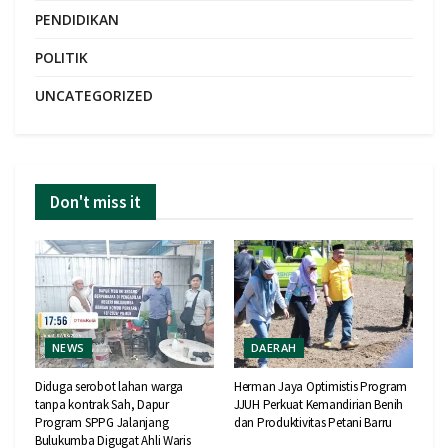
PENDIDIKAN
POLITIK
UNCATEGORIZED
Don't miss it
NEWS
DAERAH
Diduga serobot lahan warga
Herman Jaya Optimistis Program
tanpa kontrak Sah, Dapur
JJUH Perkuat Kemandirian Benih
Program SPPG Jalanjang
dan Produktivitas Petani Barru
Bulukumba Digugat Ahli Waris