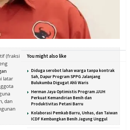
if (fraksi
You might also like
peng
Diduga serobot lahan warga tanpa kontrak
gan
Sah, Dapur Program SPPG Jalanjang
i latar
Bulukumba Digugat Ahli Waris
nggota
Herman Jaya Optimistis Program JJUH
 guna
Perkuat Kemandirian Benih dan
n, dan
Produktivitas Petani Barru
angunan
Kolaborasi Pemkab Barru, Unhas, dan Taiwan
ICDF Kembangkan Benih Jagung Unggul