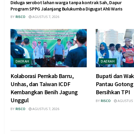
Diduga serobot lahan warga tanpa kontrak Sah, Dapur
Program SPPG Jalanjang Bulukumba Digugat Ahli Waris
BY
RISCO
AGUSTUS 7, 2026
DAERAH
DAERAH
Kolaborasi Pemkab Barru,
Bupati dan Waki
Unhas, dan Taiwan ICDF
Pantau Gotong
Kembangkan Benih Jagung
Bersihkan TPI
Unggul
BY
RISCO
AGUSTUS 7
BY
RISCO
AGUSTUS 7, 2026