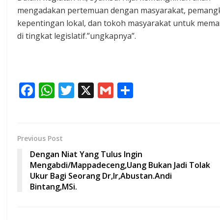
mengadakan pertemuan dengan masyarakat, pemang
kepentingan lokal, dan tokoh masyarakat untuk memas
di tingkat legislatif.”ungkapnya”.
F
W
T
X
G
S
ac
h
w
m
h
e
at
itt
ai
ar
b
s
er
l
e
Previous Post
o
A
Dengan Niat Yang Tulus Ingin
o
p
Mengabdi/Mappadeceng,Uang Bukan Jadi Tolak
Ukur Bagi Seorang Dr,Ir,Abustan.Andi
k
p
Bintang,MSi.