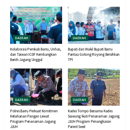
DAERAH
DAERAH
Kolaborasi Pemkab Barru, Unhas,
Bupati dan Wakil Bupati Barru
dan Taiwan ICDF Kembangkan
Pantau Gotong Royong Bersihkan
Benih Jagung Unggul
TPI
DAERAH
DAERAH
Polres Barru Perkuat Komitmen
Kades Tompo Bersama Kades
Ketahanan Pangan Lewat
Siawung Ikuti Penanaman Jagung
Program Penanaman Jagung
JJUH Program Penangkaran
JJUH
Parent Seed