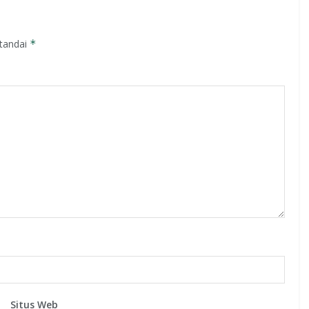
itandai
*
Situs Web