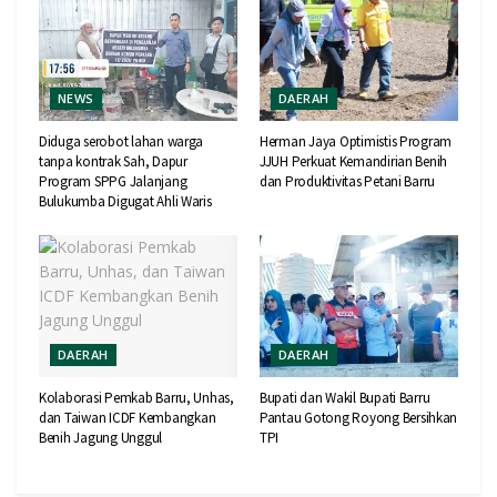
NEWS
DAERAH
Diduga serobot lahan warga
Herman Jaya Optimistis Program
tanpa kontrak Sah, Dapur
JJUH Perkuat Kemandirian Benih
Program SPPG Jalanjang
dan Produktivitas Petani Barru
Bulukumba Digugat Ahli Waris
DAERAH
DAERAH
Kolaborasi Pemkab Barru, Unhas,
Bupati dan Wakil Bupati Barru
dan Taiwan ICDF Kembangkan
Pantau Gotong Royong Bersihkan
Benih Jagung Unggul
TPI