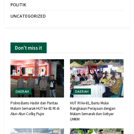
POLITIK
UNCATEGORIZED
Don't miss it
DAERAH
DAERAH
Polres Barru Hadiri dan Pantau
HUT RI ke-81, Barru Mulai
Malam Semarak HUT ke-81 RI di
Rangkaian Perayaan dengan
Alun-Alun Colliq Pujie
Malam Semarak dan Gebyar
UMKM