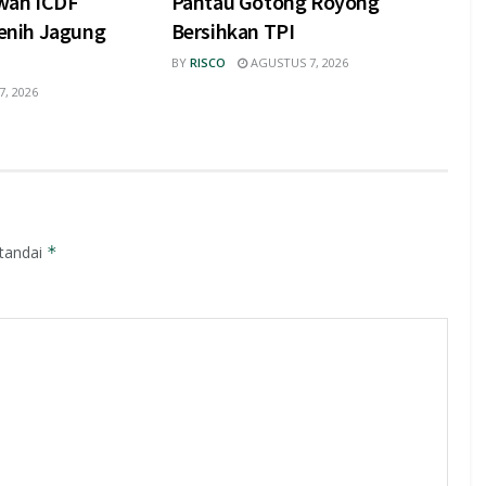
wan ICDF
Pantau Gotong Royong
nih Jagung
Bersihkan TPI
BY
RISCO
AGUSTUS 7, 2026
, 2026
itandai
*