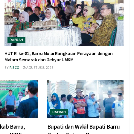
DAERAH
HUT RI ke-81, Barru Mulai Rangkaian Perayaan dengan
Malam Semarak dan Gebyar UMKM
BY
RISCO
AGUSTUS 8, 2026
DAERAH
kab Barru,
Bupati dan Wakil Bupati Barru