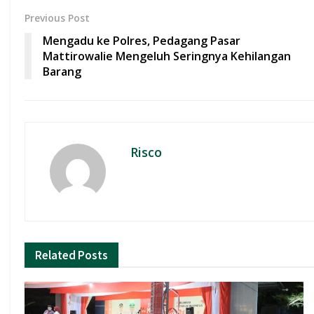
b
s
er
l
e
Previous Post
o
A
Mengadu ke Polres, Pedagang Pasar
o
p
Mattirowalie Mengeluh Seringnya Kehilangan
Barang
k
p
Risco
Related
Posts