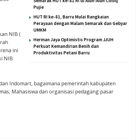
Semarak HUT ke-81 RI di Alun-Alun Colliq
Pujie
HUT RI ke-81, Barru Mulai Rangkaian
Perayaan dengan Malam Semarak dan Gebyar
UMKM
kan NIB (
Herman Jaya Optimistis Program JJUH
erah
Perkuat Kemandirian Benih dan
rena ini
Produktivitas Petani Barru
ki NIB
 dan Indomart, bagaimana pemerintah kabupaten
mas, Mahasiswa dan organisasi pedagang pasar