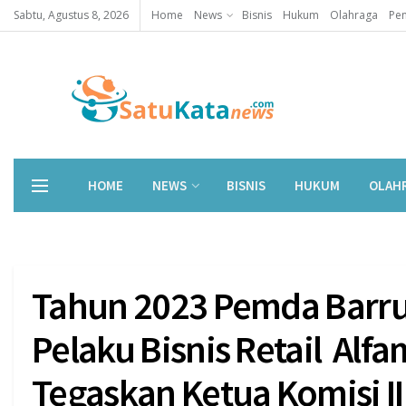
Sabtu, Agustus 8, 2026
Home
News
Bisnis
Hukum
Olahraga
Pen
HOME
NEWS
BISNIS
HUKUM
OLAH
Tahun 2023 Pemda Barru 
Pelaku Bisnis Retail Alf
Tegaskan Ketua Komisi I