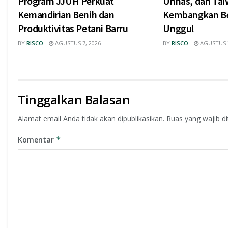
Program JJUH Perkuat
Unhas, dan Tai
Kemandirian Benih dan
Kembangkan Be
Produktivitas Petani Barru
Unggul
BY
RISCO
AGUSTUS 7, 2026
BY
RISCO
AGUSTUS 7
Tinggalkan Balasan
Alamat email Anda tidak akan dipublikasikan.
Ruas yang wajib d
Komentar
*