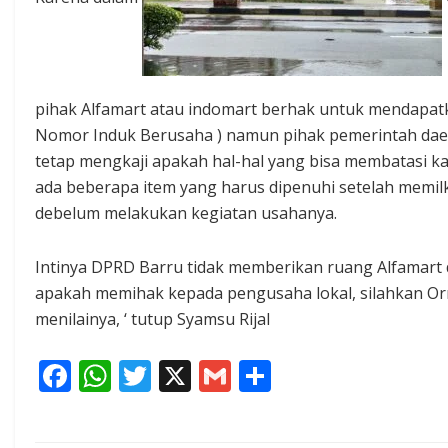
pihak Alfamart atau indomart berhak untuk mendapat
Nomor Induk Berusaha ) namun pihak pemerintah da
tetap mengkaji apakah hal-hal yang bisa membatasi ka
ada beberapa item yang harus dipenuhi setelah memil
debelum melakukan kegiatan usahanya.
Intinya DPRD Barru tidak memberikan ruang Alfamart
apakah memihak kepada pengusaha lokal, silahkan Or
menilainya, ‘ tutup Syamsu Rijal
F
W
T
X
G
S
ac
h
w
m
h
e
at
itt
ai
ar