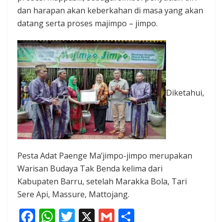
dan harapan akan keberkahan di masa yang akan
datang serta proses majimpo – jimpo.
Diketahui,
Pesta Adat Paenge Ma’jimpo-jimpo merupakan
Warisan Budaya Tak Benda kelima dari
Kabupaten Barru, setelah Marakka Bola, Tari
Sere Api, Massure, Mattojang.
F
W
T
X
G
S