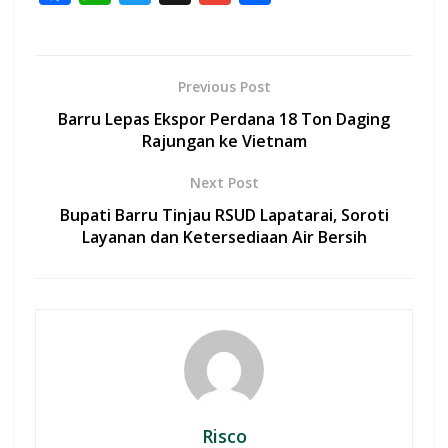
ac
h
w
m
h
e
at
itt
ai
ar
b
s
er
l
e
Previous Post
o
A
Barru Lepas Ekspor Perdana 18 Ton Daging
o
p
Rajungan ke Vietnam
k
p
Next Post
Bupati Barru Tinjau RSUD Lapatarai, Soroti
Layanan dan Ketersediaan Air Bersih
Risco