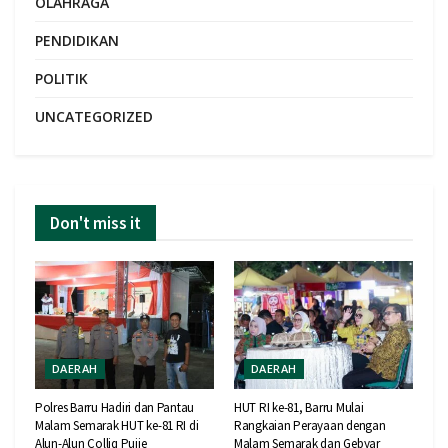
OLAHRAGA
PENDIDIKAN
POLITIK
UNCATEGORIZED
Don't miss it
DAERAH
DAERAH
Polres Barru Hadiri dan Pantau
HUT RI ke-81, Barru Mulai
Malam Semarak HUT ke-81 RI di
Rangkaian Perayaan dengan
Alun-Alun Colliq Pujie
Malam Semarak dan Gebyar