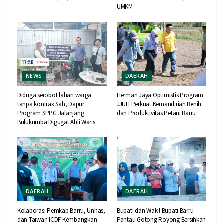
UMKM
NEWS
DAERAH
Diduga serobot lahan warga
Herman Jaya Optimistis Program
tanpa kontrak Sah, Dapur
JJUH Perkuat Kemandirian Benih
Program SPPG Jalanjang
dan Produktivitas Petani Barru
Bulukumba Digugat Ahli Waris
DAERAH
DAERAH
Kolaborasi Pemkab Barru, Unhas,
Bupati dan Wakil Bupati Barru
dan Taiwan ICDF Kembangkan
Pantau Gotong Royong Bersihkan