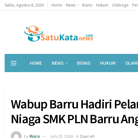
Sabtu, Agustus 8, 2026
Home
News
Bisnis
Hukum
Olahraga
Pen
HOME
NEWS
BISNIS
HUKUM
OLAH
Wabup Barru Hadiri Pela
Niaga SMK PLN Barru Ang
by
Risco
Juni 25, 2026
in
Daerah