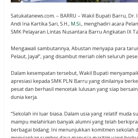
Satukatanews.com. – BARRU – Wakil Bupati Barru, Dr. I
Andi Ina Kartika Sari, S.H.,
M.Si
., menghadiri acara Pela
SMK Pelayaran Lintas Nusantara Barru Angkatan IX Ta
Mengawali sambutannya, Abustan menyapa para taruna
Pelaut, Jaya!”, yang disambut meriah oleh seluruh pese
Dalam kesempatan tersebut, Wakil Bupati menyampai
apresiasi kepada SMK PLN Barru yang dinilainya ber
pesat dan berhasil mencetak lulusan yang siap bersain
dunia kerja.
“Sekolah ini luar biasa. Dalam usia yang relatif muda s
mampu melahirkan banyak alumni yang telah berkipra
berbagai bidang. Ini menunjukkan komitmen sekolah 
menyiapkan sumber daya manusia maritim yang berkua