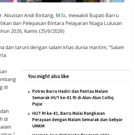
r. Abustan Andi Bintang,
M.Si
., mewakili Bupati Barru
ntikan dan Pelepasan Bintara Pelayaran Niaga Lulusan
hun 2026, Kamis (25/6/2026)
 dan taruni dengan salam khas dunia maritim, “Salam
rta.
kan
You might also like
kembang
g di
Polres Barru Hadiri dan Pantau Malam
Semarak HUT ke-81 RI di Alun-Alun Colliq
Pujie
udah
HUT RI ke-81, Barru Mulai Rangkaian
h di
Perayaan dengan Malam Semarak dan Gebyar
UMKM
dalam
litas,”