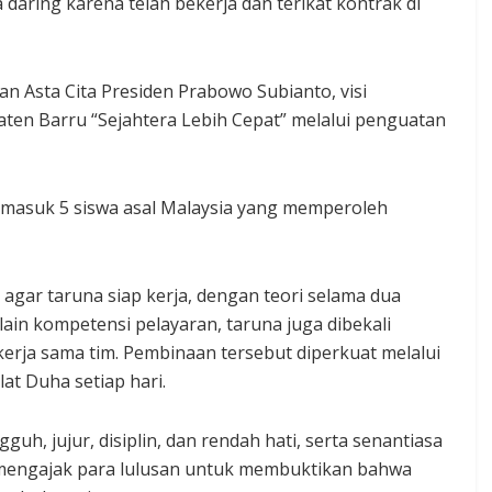
 daring karena telah bekerja dan terikat kontrak di
n Asta Cita Presiden Prabowo Subianto, visi
paten Barru “Sejahtera Lebih Cepat” melalui penguatan
ermasuk 5 siswa asal Malaysia yang memperoleh
 agar taruna siap kerja, dengan teori selama dua
ain kompetensi pelayaran, taruna juga dibekali
erja sama tim. Pembinaan tersebut diperkuat melalui
at Duha setiap hari.
uh, jujur, disiplin, dan rendah hati, serta senantiasa
 mengajak para lulusan untuk membuktikan bahwa