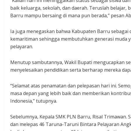
“Kalian hari ini meninggalkan status sebagai siswa d
baik keluarga, sekolah, dan daerah. Teruslah belajar,
Barru mampu bersaing di mana pun berada,” pesan Ab
Ia juga menegaskan bahwa Kabupaten Barru sebagai dae
kemaritiman sehingga membutuhkan generasi muda yan
pelayaran.
Menutup sambutannya, Wakil Bupati mengucapkan sela
menyelesaikan pendidikan serta berharap mereka dap
“Selamat atas penamatan dan pelepasan hari ini. Semo
masa depan yang lebih baik dan memberikan kontribus
Indonesia,” tutupnya.
Sebelumnya, Kepala SMK PLN Barru, Risal Trimawan. S
dan melepas 46 Taruna-Taruni Bintara Pelayaran Angka