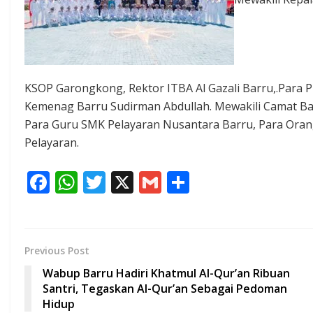
KSOP Garongkong, Rektor ITBA Al Gazali Barru,.Para 
Kemenag Barru Sudirman Abdullah. Mewakili Camat Ba
Para Guru SMK Pelayaran Nusantara Barru, Para Oran
Pelayaran.
F
W
T
X
G
S
ac
h
w
m
h
e
at
itt
ai
ar
b
s
er
l
e
Previous Post
o
A
Wabup Barru Hadiri Khatmul Al-Qur’an Ribuan
o
p
Santri, Tegaskan Al-Qur’an Sebagai Pedoman
Hidup