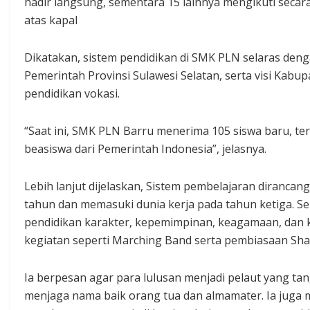
hadir langsung, sementara 15 lainnya mengikuti secara
atas kapal
Dikatakan, sistem pendidikan di SMK PLN selaras denga
Pemerintah Provinsi Sulawesi Selatan, serta visi Kabu
pendidikan vokasi.
“Saat ini, SMK PLN Barru menerima 105 siswa baru, t
beasiswa dari Pemerintah Indonesia”, jelasnya.
Lebih lanjut dijelaskan, Sistem pembelajaran dirancang
tahun dan memasuki dunia kerja pada tahun ketiga. Sel
pendidikan karakter, kepemimpinan, keagamaan, dan k
kegiatan seperti Marching Band serta pembiasaan Shal
Ia berpesan agar para lulusan menjadi pelaut yang tangg
menjaga nama baik orang tua dan almamater. Ia juga