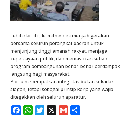
Lebih dari itu, komitmen ini menjadi gerakan
bersama seluruh perangkat daerah untuk
menjunjung tinggi amanah rakyat, menjaga
kepercayaan publik, dan memastikan setiap
program pembangunan benar-benar berdampak
langsung bagi masyarakat.
Barru menempatkan integritas bukan sekadar
slogan, tetapi sebagai prinsip kerja yang wajib
ditegakkan oleh seluruh aparatur.
F
W
T
X
G
S
ac
h
w
m
h
e
at
itt
ai
ar