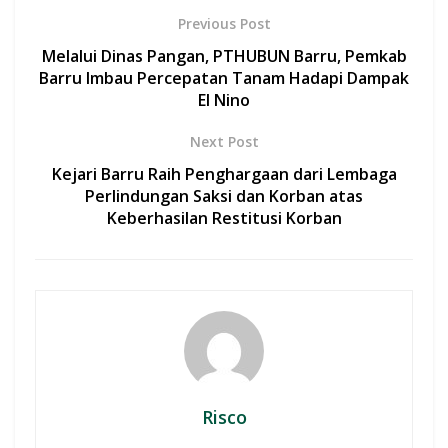
b
s
er
l
e
Previous Post
o
A
Melalui Dinas Pangan, PTHUBUN Barru, Pemkab
o
p
Barru Imbau Percepatan Tanam Hadapi Dampak
El Nino
k
p
Next Post
Kejari Barru Raih Penghargaan dari Lembaga
Perlindungan Saksi dan Korban atas
Keberhasilan Restitusi Korban
Risco