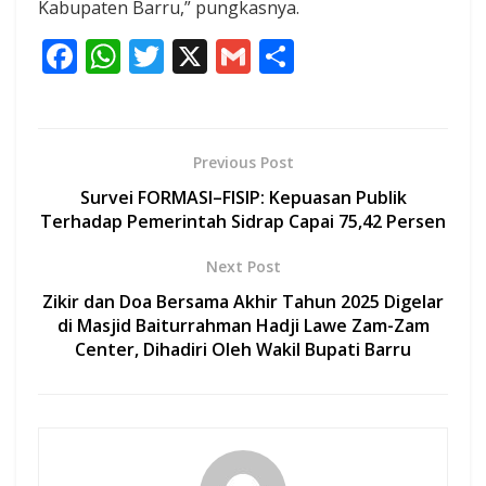
Kabupaten Barru,” pungkasnya.
F
W
T
X
G
S
ac
h
w
m
h
e
at
itt
ai
ar
b
s
er
l
e
Previous Post
o
A
Survei FORMASI–FISIP: Kepuasan Publik
o
p
Terhadap Pemerintah Sidrap Capai 75,42 Persen
k
p
Next Post
Zikir dan Doa Bersama Akhir Tahun 2025 Digelar
di Masjid Baiturrahman Hadji Lawe Zam-Zam
Center, Dihadiri Oleh Wakil Bupati Barru