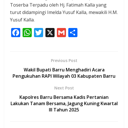
Toserba Terpadu oleh Hj. Fatimah Kalla yang
turut didampingi Imelda Yusuf Kalla, mewakili H.M.
Yusuf Kalla.
F
W
T
X
G
S
ac
h
w
m
h
e
at
itt
ai
ar
b
s
er
l
e
Previous Post
o
A
Wakil Bupati Barru Menghadiri Acara
o
p
Pengukuhan RAPI Wilayah 03 Kabupaten Barru
k
p
Next Post
Kapolres Barru Bersama Kadis Pertanian
Lakukan Tanam Bersama, Jagung Kuning Kwartal
III Tahun 2025