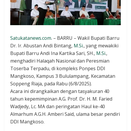
Satukatanews.com
. – BARRU – Wakil Bupati Barru
Dr. Ir. Abustan Andi Bintang,
M.Si
., yang mewakiki
Bupati Barru Andi Ina Kartika Sari, SH.,
M.Si
.,
menghadiri Halaqah Nasional dan Peresmian
Toserba Terpadu, di kompleks Ponpes DDI
Mangkoso, Kampus 3 Bululampang, Kecamatan
Soppeng Riaja, pada Rabu (6/8/2025).
Acara ini dirangkaikan dengan tasyakuran 40
tahun kepemimpinan A.G. Prof. Dr. H. M. Faried
Wadjedy, Lc. MA dan peringatan Haul ke-40
Almarhum A.G.H. Amberi Said, ulama besar pendiri
DDI Mangkoso.