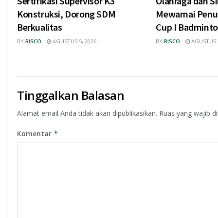
Sertifikasi Supervisor K3
Olahraga dan S
Konstruksi, Dorong SDM
Mewarnai Penu
Berkualitas
Cup I Badmint
BY
RISCO
AGUSTUS 5, 2026
BY
RISCO
AGUSTUS 3
Tinggalkan Balasan
Alamat email Anda tidak akan dipublikasikan.
Ruas yang wajib d
Komentar
*