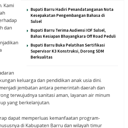
n. Kami
Bupati Barru Hadiri Penandatanganan Nota
rah
Kesepakatan Pengembangan Bahasa di
terhadap
Sulsel
ih dan
Bupati Barru Terima Audiensi IOF Sulsel,
Bahas Kesiapan Bhayangkara Off Road Peduli
njadikan
Bupati Barru Buka Pelatihan Sertifikasi
a
Supervisor K3 Konstruksi, Dorong SDM
Berkualitas
adaran
gkungan keluarga dan pendidikan anak usia dini.
menjadi jembatan antara pemerintah daerah dan
ng terwujudnya sanitasi aman, layanan air minum
dup yang berkelanjutan.
rharap dapat memperluas kemanfaatan program-
hususnya di Kabupaten Barru dan wilayah timur