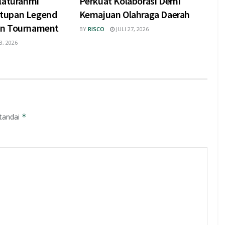
ilaturahmi
Perkuat Kolaborasi Demi
tupan Legend
Kemajuan Olahraga Daerah
on Tournament
BY
RISCO
JULI 27, 2026
, 2026
itandai
*