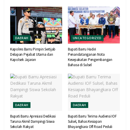
DAERAH
UNCATEGORIZED
Kapolres Barru Pimpin Sertijab
Bupati Barru Hadiri
Delapan Pejabat Utama dan
Penandatanganan Nota
Kapolsek Jajaran
Kesepakatan Pengembangan
Bahasa di Sulsel
DAERAH
DAERAH
Bupati Barru Apresiasi Dedikasi
Bupati Barru Terima Audiensi IOF
Taruna Akmil Dampingi Siswa
Sulsel, Bahas Kesiapan
Sekolah Rakyat
Bhayangkara Off Road Peduli