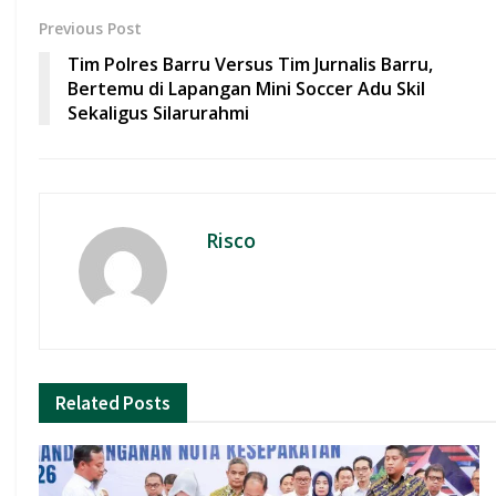
b
s
er
l
e
Previous Post
o
A
Tim Polres Barru Versus Tim Jurnalis Barru,
o
p
Bertemu di Lapangan Mini Soccer Adu Skil
Sekaligus Silarurahmi
k
p
Risco
Related
Posts