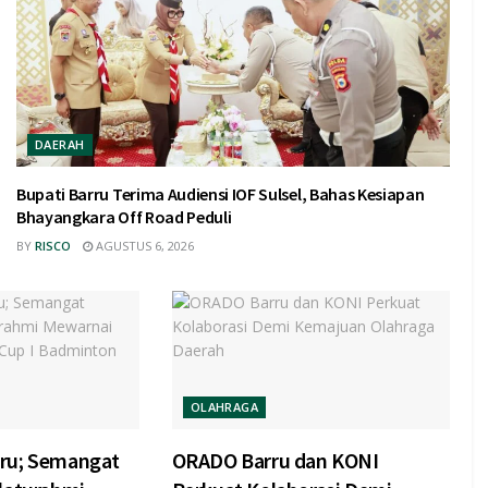
DAERAH
Bupati Barru Terima Audiensi IOF Sulsel, Bahas Kesiapan
Bhayangkara Off Road Peduli
BY
RISCO
AGUSTUS 6, 2026
OLAHRAGA
rru; Semangat
ORADO Barru dan KONI