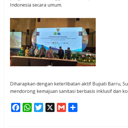
Indonesia secara umum.
Diharapkan dengan keterlibatan aktif Bupati Barru, S
mendorong kemajuan sanitasi berbasis inklusif dan kola
F
W
T
X
G
S
ac
h
w
m
h
e
at
itt
ai
ar