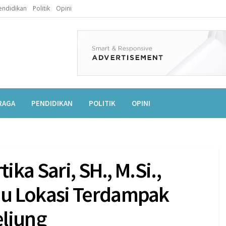
endidikan
Politik
Opini
RAGA
PENDIDIKAN
POLITIK
OPINI
ika Sari, SH., M.Si.,
u Lokasi Terdampak
eliung