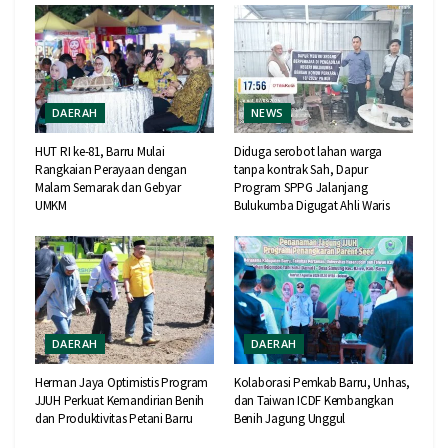
DAERAH
NEWS
HUT RI ke-81, Barru Mulai
Diduga serobot lahan warga
Rangkaian Perayaan dengan
tanpa kontrak Sah, Dapur
Malam Semarak dan Gebyar
Program SPPG Jalanjang
UMKM
Bulukumba Digugat Ahli Waris
DAERAH
DAERAH
Herman Jaya Optimistis Program
Kolaborasi Pemkab Barru, Unhas,
JJUH Perkuat Kemandirian Benih
dan Taiwan ICDF Kembangkan
dan Produktivitas Petani Barru
Benih Jagung Unggul