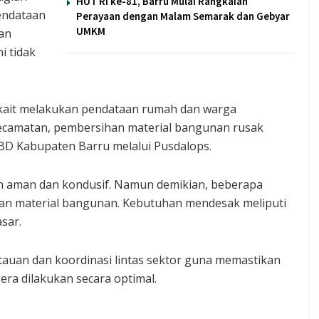
HUT RI ke-81, Barru Mulai Rangkaian
endataan
Perayaan dengan Malam Semarak dan Gebyar
UMKM
an
i tidak
rkait melakukan pendataan rumah dan warga
ecamatan, pembersihan material bangunan rusak
BD Kabupaten Barru melalui Pusdalops.
rkan aman dan kondusif. Namun demikian, beberapa
n material bangunan. Kebutuhan mendesak meliputi
sar.
uan dan koordinasi lintas sektor guna memastikan
ra dilakukan secara optimal.