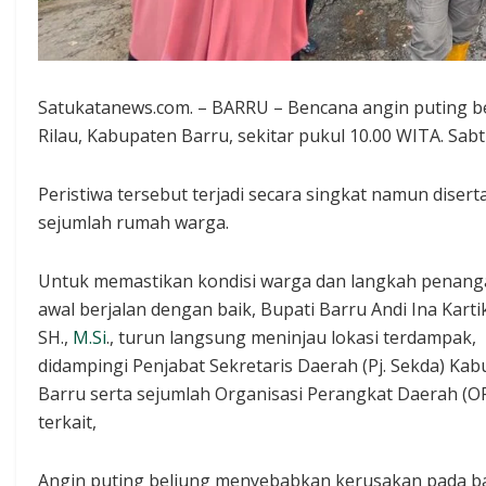
Satukatanews.com. – BARRU – Bencana angin puting 
Rilau, Kabupaten Barru, sekitar pukul 10.00 WITA. Sab
Peristiwa tersebut terjadi secara singkat namun dise
sejumlah rumah warga.
Untuk memastikan kondisi warga dan langkah penan
awal berjalan dengan baik, Bupati Barru Andi Ina Kartik
SH.,
M.Si
., turun langsung meninjau lokasi terdampak,
didampingi Penjabat Sekretaris Daerah (Pj. Sekda) Ka
Barru serta sejumlah Organisasi Perangkat Daerah (O
terkait,
Angin puting beliung menyebabkan kerusakan pada b