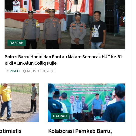
DAERAH
Polres Barru Hadiri dan Pantau Malam Semarak HUT ke-81
RI di Alun-Alun Colliq Pujie
BY
RISCO
AGUSTUS 8, 2026
DAERAH
timistis
Kolaborasi Pemkab Barru,