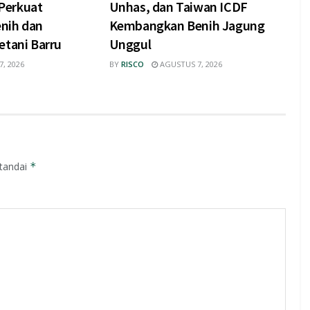
Perkuat
Unhas, dan Taiwan ICDF
nih dan
Kembangkan Benih Jagung
etani Barru
Unggul
, 2026
BY
RISCO
AGUSTUS 7, 2026
itandai
*