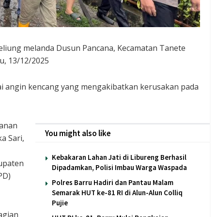
beliung melanda Dusun Pancana, Kecamatan Tanete
tu, 13/12/2025
rtai angin kencang yang mengakibatkan kerusakan pada
ganan
You might also like
a Sari,
Kebakaran Lahan Jati di Libureng Berhasil
bupaten
Dipadamkan, Polisi Imbau Warga Waspada
PD)
Polres Barru Hadiri dan Pantau Malam
Semarak HUT ke-81 RI di Alun-Alun Colliq
Pujie
agian