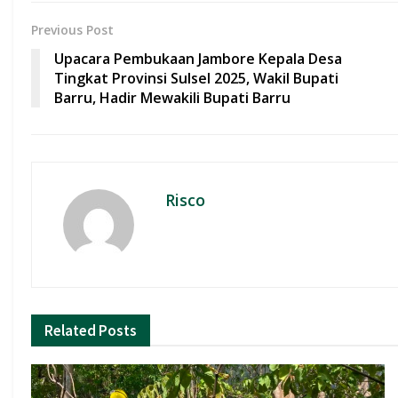
b
s
er
l
e
Previous Post
o
A
Upacara Pembukaan Jambore Kepala Desa
o
p
Tingkat Provinsi Sulsel 2025, Wakil Bupati
Barru, Hadir Mewakili Bupati Barru
k
p
Risco
Related
Posts