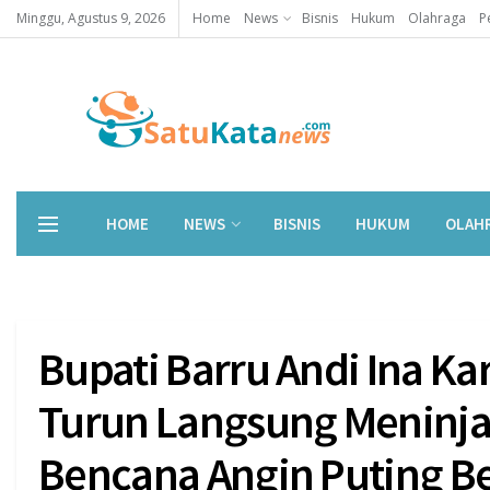
Minggu, Agustus 9, 2026
Home
News
Bisnis
Hukum
Olahraga
P
HOME
NEWS
BISNIS
HUKUM
OLAH
Bupati Barru Andi Ina Kart
Turun Langsung Meninja
Bencana Angin Puting B