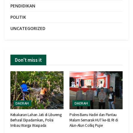
PENDIDIKAN
POLITIK
UNCATEGORIZED
Don't miss it
DAERAH
DAERAH
Kebakaran Lahan Jati di Libureng
Polres Barru Hadiri dan Pantau
Berhasil Dipadamkan, Polisi
Malam Semarak HUT ke-81 RI di
Imbau Warga Waspada
Alun-Alun Colliq Pujie