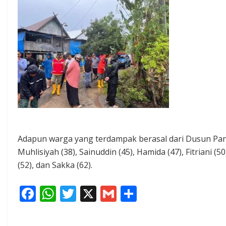
Adapun warga yang terdampak berasal dari Dusun Panca
Muhlisiyah (38), Sainuddin (45), Hamida (47), Fitriani (5
(52), dan Sakka (62).
F
W
T
X
G
S
ac
h
w
m
h
e
at
itt
ai
ar