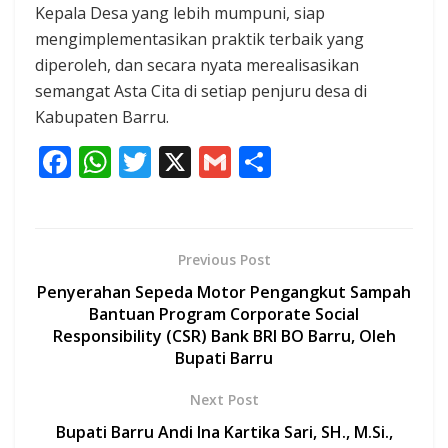
Kepala Desa yang lebih mumpuni, siap
mengimplementasikan praktik terbaik yang
diperoleh, dan secara nyata merealisasikan
semangat Asta Cita di setiap penjuru desa di
Kabupaten Barru.
F
W
T
X
G
S
ac
h
w
m
h
e
at
itt
ai
ar
b
s
er
l
e
Previous Post
o
A
Penyerahan Sepeda Motor Pengangkut Sampah
o
p
Bantuan Program Corporate Social
Responsibility (CSR) Bank BRI BO Barru, Oleh
k
p
Bupati Barru
Next Post
Bupati Barru Andi Ina Kartika Sari, SH., M.Si.,