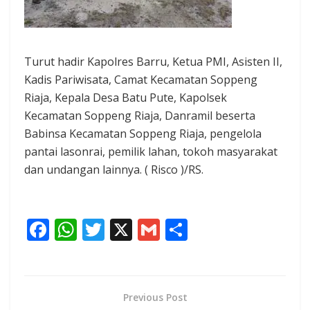
Turut hadir Kapolres Barru, Ketua PMI, Asisten II,
Kadis Pariwisata, Camat Kecamatan Soppeng
Riaja, Kepala Desa Batu Pute, Kapolsek
Kecamatan Soppeng Riaja, Danramil beserta
Babinsa Kecamatan Soppeng Riaja, pengelola
pantai lasonrai, pemilik lahan, tokoh masyarakat
dan undangan lainnya. ( Risco )/RS.
F
W
T
X
G
S
ac
h
w
m
h
e
at
itt
ai
ar
b
s
er
l
e
Previous Post