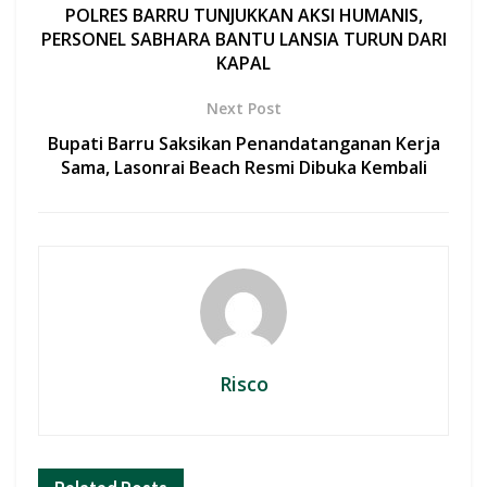
o
A
POLRES BARRU TUNJUKKAN AKSI HUMANIS,
o
p
PERSONEL SABHARA BANTU LANSIA TURUN DARI
KAPAL
k
p
Next Post
Bupati Barru Saksikan Penandatanganan Kerja
Sama, Lasonrai Beach Resmi Dibuka Kembali
Risco