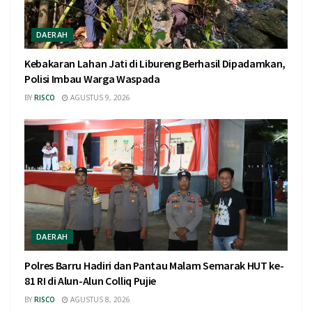
DAERAH
Kebakaran Lahan Jati di Libureng Berhasil Dipadamkan,
Polisi Imbau Warga Waspada
BY
RISCO
AGUSTUS 9, 2026
DAERAH
Polres Barru Hadiri dan Pantau Malam Semarak HUT ke-
81 RI di Alun-Alun Colliq Pujie
BY
RISCO
AGUSTUS 8, 2026