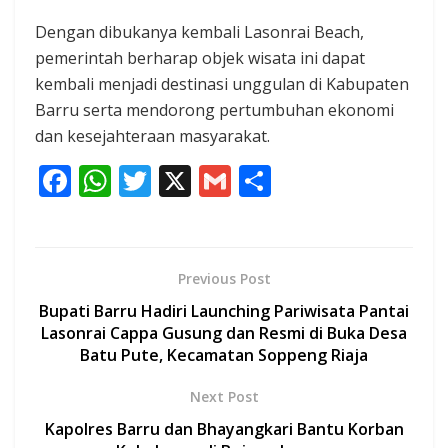
Dengan dibukanya kembali Lasonrai Beach,
pemerintah berharap objek wisata ini dapat
kembali menjadi destinasi unggulan di Kabupaten
Barru serta mendorong pertumbuhan ekonomi
dan kesejahteraan masyarakat.
F
W
T
X
G
S
ac
h
w
m
h
e
at
itt
ai
ar
b
s
er
l
e
Previous Post
o
A
Bupati Barru Hadiri Launching Pariwisata Pantai
o
p
Lasonrai Cappa Gusung dan Resmi di Buka Desa
Batu Pute, Kecamatan Soppeng Riaja
k
p
Next Post
Kapolres Barru dan Bhayangkari Bantu Korban