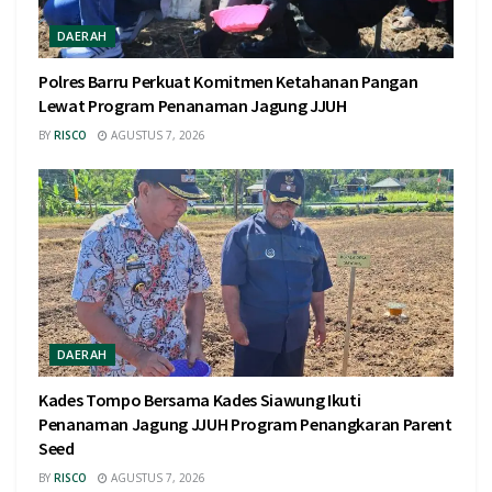
DAERAH
Polres Barru Perkuat Komitmen Ketahanan Pangan
Lewat Program Penanaman Jagung JJUH
BY
RISCO
AGUSTUS 7, 2026
DAERAH
Kades Tompo Bersama Kades Siawung Ikuti
Penanaman Jagung JJUH Program Penangkaran Parent
Seed
BY
RISCO
AGUSTUS 7, 2026