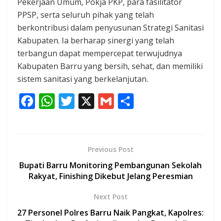
Pekerjaan Umum, Pokja PKP, para fasilitator
PPSP, serta seluruh pihak yang telah
berkontribusi dalam penyusunan Strategi Sanitasi
Kabupaten. Ia berharap sinergi yang telah
terbangun dapat mempercepat terwujudnya
Kabupaten Barru yang bersih, sehat, dan memiliki
sistem sanitasi yang berkelanjutan.
F
W
T
X
G
S
ac
h
w
m
h
e
at
itt
ai
ar
b
s
er
l
e
Previous Post
o
A
Bupati Barru Monitoring Pembangunan Sekolah
o
p
Rakyat, Finishing Dikebut Jelang Peresmian
k
p
Next Post
27 Personel Polres Barru Naik Pangkat, Kapolres: