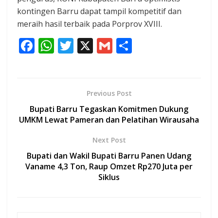
kontingen Barru dapat tampil kompetitif dan
meraih hasil terbaik pada Porprov XVIII.
F
W
T
X
G
S
ac
h
w
m
h
e
at
itt
ai
ar
b
s
er
l
e
Previous Post
o
A
Bupati Barru Tegaskan Komitmen Dukung
o
p
UMKM Lewat Pameran dan Pelatihan Wirausaha
k
p
Next Post
Bupati dan Wakil Bupati Barru Panen Udang
Vaname 4,3 Ton, Raup Omzet Rp270 Juta per
Siklus