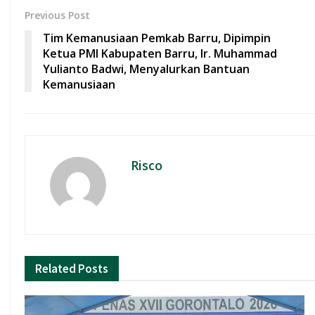
b
s
er
l
e
Previous Post
o
A
Tim Kemanusiaan Pemkab Barru, Dipimpin
o
p
Ketua PMI Kabupaten Barru, Ir. Muhammad
Yulianto Badwi, Menyalurkan Bantuan
k
p
Kemanusiaan
Risco
Related
Posts