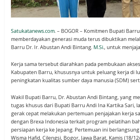
Satukatanews.com
. – BOGOR – Komitmen Bupati Barru A
memberdayakan generasi muda terus dibuktikan mela
Barru Dr. Ir. Abustan Andi Bintang.
M.Si
., untuk menjaj
Kerja sama tersebut diarahkan pada pembukaan akses 
Kabupaten Barru, khususnya untuk peluang kerja di lu
peningkatan kualitas sumber daya manusia (SDM) sert
Wakil Bupati Barru, Dr. Abustan Andi Bintang, yang m
tugas khusus dari Bupati Barru Andi Ina Kartika Sari, 
gerak cepat melakukan pertemuan penjajakan kerja s
dengan Brexa Indonesia terkait program pelatihan ba
persiapan kerja ke Jepang. Pertemuan ini berlangsung 
Wisma Hafid, Cilengsi, Bogor, Jawa Barat, Kamis (18/12