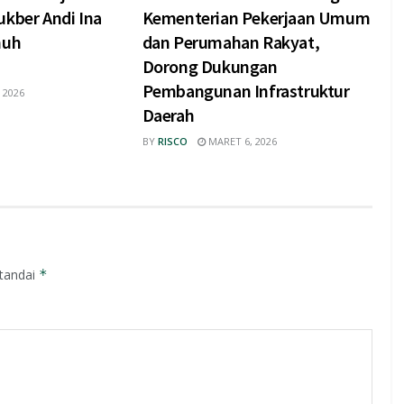
ukber Andi Ina
Kementerian Pekerjaan Umum
nuh
dan Perumahan Rakyat,
Dorong Dukungan
Pembangunan Infrastruktur
 2026
Daerah
BY
RISCO
MARET 6, 2026
itandai
*