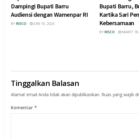
Dampingi Bupati Barru
Bupati Barru, B
Audiensi dengan Wamenpar RI
Kartika Sari Pe
Kebersamaan
BY
RISCO
JUNI 10, 2026
BY
RISCO
MARET 18,
Tinggalkan Balasan
Alamat email Anda tidak akan dipublikasikan.
Ruas yang wajib d
Komentar
*