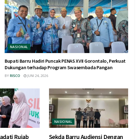
NASIONAL
Bupati Barru Hadiri Puncak PENAS XVII Gorontalo, Perkuat
Dukungan terhadap Program Swasembada Pangan
BY
RISCO
JUNI 24, 2026
NASIONAL
adati Rujab
Sekda Barru Audiensi Dengan