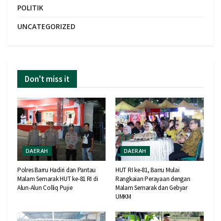
POLITIK
UNCATEGORIZED
Don't miss it
DAERAH
DAERAH
Polres Barru Hadiri dan Pantau
HUT RI ke-81, Barru Mulai
Malam Semarak HUT ke-81 RI di
Rangkaian Perayaan dengan
Alun-Alun Colliq Pujie
Malam Semarak dan Gebyar
UMKM