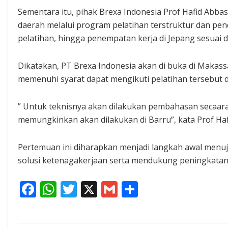
Sementara itu, pihak Brexa Indonesia Prof Hafid A
daerah melalui program pelatihan terstruktur dan pen
pelatihan, hingga penempatan kerja di Jepang sesuai 
Dikatakan, PT Brexa Indonesia akan di buka di Makass
memenuhi syarat dapat mengikuti pelatihan tersebut d
” Untuk teknisnya akan dilakukan pembahasan secaara
memungkinkan akan dilakukan di Barru”, kata Prof Ha
Pertemuan ini diharapkan menjadi langkah awal men
solusi ketenagakerjaan serta mendukung peningkatan
F
W
T
X
G
S
ac
h
w
m
h
e
at
itt
ai
ar