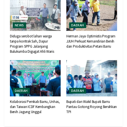
NEWS
DAERAH
Diduga serobot lahan warga
Herman Jaya Optimistis Program
tanpa kontrak Sah, Dapur
JJUH Perkuat Kemandirian Benih
Program SPPG Jalanjang
dan Produktivitas Petani Barru
Bulukumba Digugat Ahli Waris
DAERAH
DAERAH
Kolaborasi Pemkab Barru, Unhas,
Bupati dan Wakil Bupati Barru
dan Taiwan ICDF Kembangkan
Pantau Gotong Royong Bersihkan
Benih Jagung Unggul
TPI