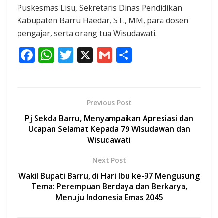
Puskesmas Lisu, Sekretaris Dinas Pendidikan
Kabupaten Barru Haedar, ST., MM, para dosen
pengajar, serta orang tua Wisudawati.
F
W
T
X
G
S
ac
h
w
m
h
e
at
itt
ai
ar
b
s
er
l
e
Previous Post
o
A
Pj Sekda Barru, Menyampaikan Apresiasi dan
o
p
Ucapan Selamat Kepada 79 Wisudawan dan
Wisudawati
k
p
Next Post
Wakil Bupati Barru, di Hari Ibu ke-97 Mengusung
Tema: Perempuan Berdaya dan Berkarya,
Menuju Indonesia Emas 2045