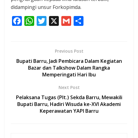
didampingi unsur Forkopimda.
F
W
T
X
G
S
ac
h
w
m
h
e
at
itt
ai
ar
b
s
er
l
e
Previous Post
o
A
Bupati Barru, Jadi Pembicara Dalam Kegiatan
o
p
Bazar dan Talkshow Dalam Rangka
Memperingati Hari Ibu
k
p
Next Post
Pelaksana Tugas (Plt.) Sekda Barru, Mewakili
Bupati Barru, Hadiri Wisuda ke-XVI Akademi
Keperawatan YAPI Barru