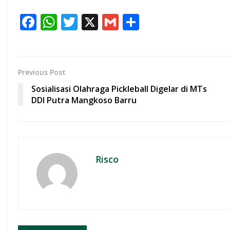
F
W
T
X
G
S
ac
h
w
m
h
e
at
itt
ai
ar
b
s
er
l
e
Previous Post
o
A
Sosialisasi Olahraga Pickleball Digelar di MTs
o
p
DDI Putra Mangkoso Barru
k
p
Risco