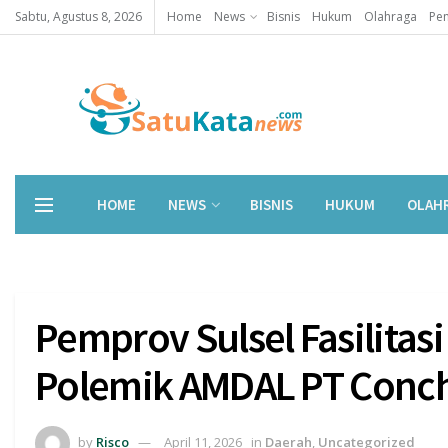
Sabtu, Agustus 8, 2026
Home
News
Bisnis
Hukum
Olahraga
Pen
HOME
NEWS
BISNIS
HUKUM
OLAH
Pemprov Sulsel Fasilitasi
Polemik AMDAL PT Conch
by
Risco
April 11, 2026
in
Daerah
,
Uncategorized