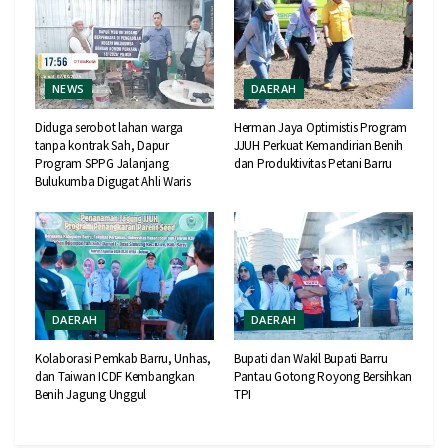
NEWS
DAERAH
Diduga serobot lahan warga
Herman Jaya Optimistis Program
tanpa kontrak Sah, Dapur
JJUH Perkuat Kemandirian Benih
Program SPPG Jalanjang
dan Produktivitas Petani Barru
Bulukumba Digugat Ahli Waris
DAERAH
DAERAH
Kolaborasi Pemkab Barru, Unhas,
Bupati dan Wakil Bupati Barru
dan Taiwan ICDF Kembangkan
Pantau Gotong Royong Bersihkan
Benih Jagung Unggul
TPI