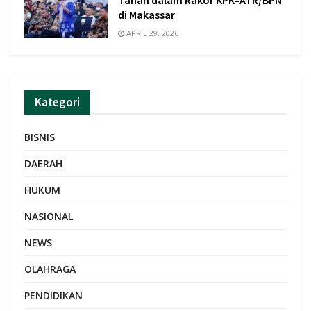
Tanah dalam Rakor KPK–ATR/BPN
di Makassar
APRIL 29, 2026
Kategori
BISNIS
DAERAH
HUKUM
NASIONAL
NEWS
OLAHRAGA
PENDIDIKAN