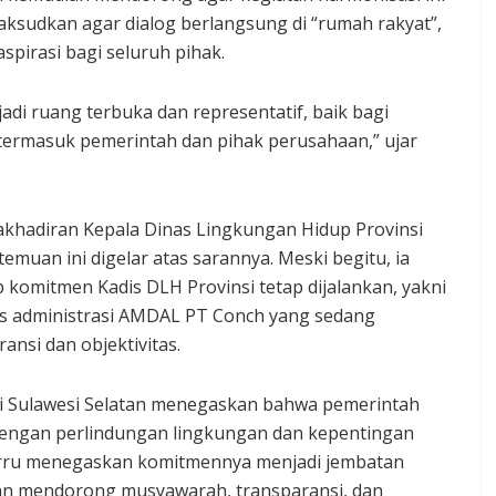
maksudkan agar dialog berlangsung di “rumah rakyat”,
spirasi bagi seluruh pihak.
adi ruang terbuka dan representatif, baik bagi
rmasuk pemerintah dan pihak perusahaan,” ujar
khadiran Kepala Dinas Lingkungan Hidup Provinsi
emuan ini digelar atas sarannya. Meski begitu, ia
komitmen Kadis DLH Provinsi tetap dijalankan, yakni
ses administrasi AMDAL PT Conch yang sedang
nsi dan objektivitas.
si Sulawesi Selatan menegaskan bahwa pemerintah
 dengan perlindungan lingkungan dan kepentingan
arru menegaskan komitmennya menjadi jembatan
an mendorong musyawarah, transparansi, dan