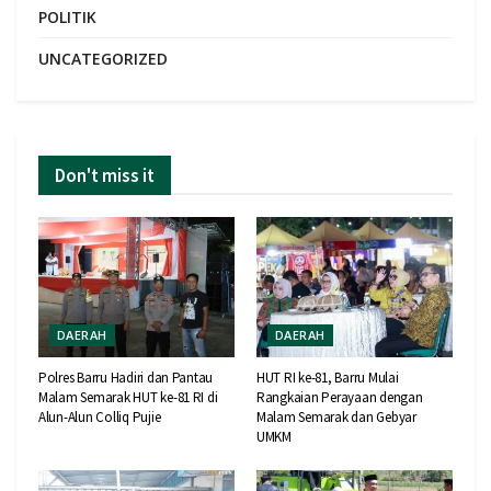
POLITIK
UNCATEGORIZED
Don't miss it
DAERAH
DAERAH
Polres Barru Hadiri dan Pantau
HUT RI ke-81, Barru Mulai
Malam Semarak HUT ke-81 RI di
Rangkaian Perayaan dengan
Alun-Alun Colliq Pujie
Malam Semarak dan Gebyar
UMKM