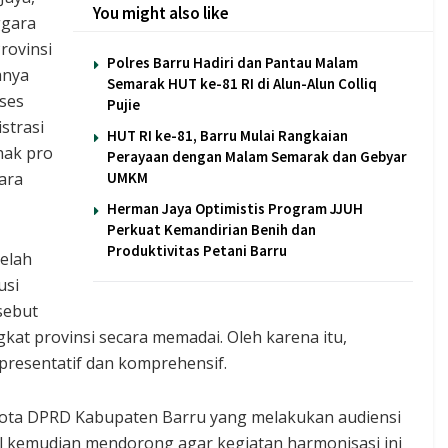
You might also like
ggara
rovinsi
Polres Barru Hadiri dan Pantau Malam
anya
Semarak HUT ke-81 RI di Alun-Alun Colliq
oses
Pujie
strasi
HUT RI ke-81, Barru Mulai Rangkaian
hak pro
Perayaan dengan Malam Semarak dan Gebyar
ara
UMKM
Herman Jaya Optimistis Program JJUH
Perkuat Kemandirian Benih dan
Produktivitas Petani Barru
elah
usi
sebut
kat provinsi secara memadai. Oleh karena itu,
presentatif dan komprehensif.
ota DPRD Kabupaten Barru yang melakukan audiensi
l kemudian mendorong agar kegiatan harmonisasi ini