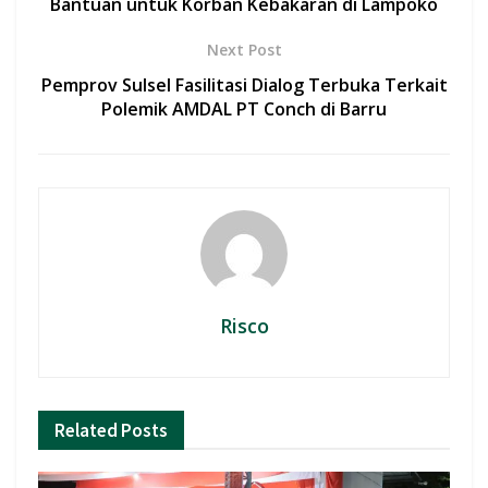
o
p
Bantuan untuk Korban Kebakaran di Lampoko
k
p
Next Post
Pemprov Sulsel Fasilitasi Dialog Terbuka Terkait
Polemik AMDAL PT Conch di Barru
Risco
Related
Posts