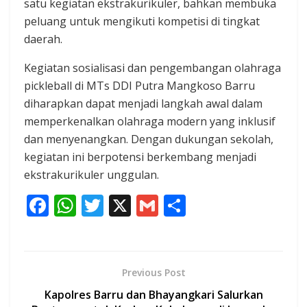
satu kegiatan ekstrakurikuler, bahkan membuka
peluang untuk mengikuti kompetisi di tingkat
daerah.
Kegiatan sosialisasi dan pengembangan olahraga
pickleball di MTs DDI Putra Mangkoso Barru
diharapkan dapat menjadi langkah awal dalam
memperkenalkan olahraga modern yang inklusif
dan menyenangkan. Dengan dukungan sekolah,
kegiatan ini berpotensi berkembang menjadi
ekstrakurikuler unggulan.
F
W
T
X
G
S
ac
h
w
m
h
e
at
itt
ai
ar
b
s
er
l
e
Previous Post
o
A
Kapolres Barru dan Bhayangkari Salurkan