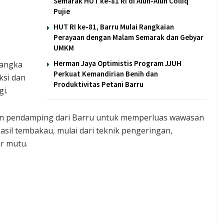
Semarak HUT ke-81 RI di Alun-Alun Colliq
Pujie
HUT RI ke-81, Barru Mulai Rangkaian
Perayaan dengan Malam Semarak dan Gebyar
UMKM
Herman Jaya Optimistis Program JJUH
rangka
Perkuat Kemandirian Benih dan
ksi dan
Produktivitas Petani Barru
i.
 dan pendamping dari Barru untuk memperluas wawasan
sil tembakau, mulai dari teknik pengeringan,
r mutu.