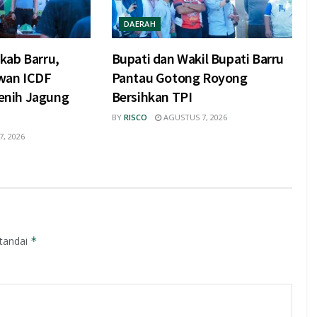
DAERAH
kab Barru,
Bupati dan Wakil Bupati Barru
wan ICDF
Pantau Gotong Royong
nih Jagung
Bersihkan TPI
BY
RISCO
AGUSTUS 7, 2026
, 2026
itandai
*