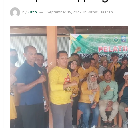
by
Risco
September 19, 2025
in
Bisnis
,
Daerah