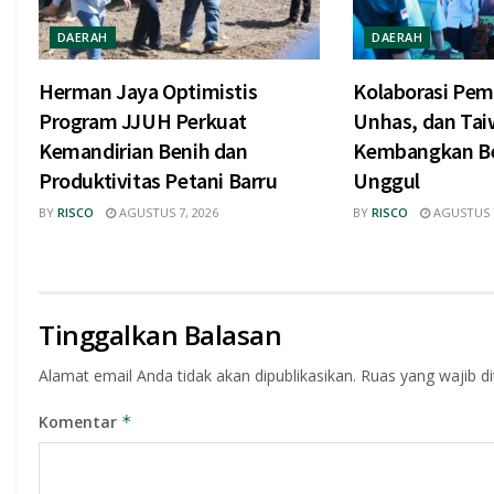
DAERAH
DAERAH
Herman Jaya Optimistis
Kolaborasi Pem
Program JJUH Perkuat
Unhas, dan Tai
Kemandirian Benih dan
Kembangkan Be
Produktivitas Petani Barru
Unggul
BY
RISCO
AGUSTUS 7, 2026
BY
RISCO
AGUSTUS 7
Tinggalkan Balasan
Alamat email Anda tidak akan dipublikasikan.
Ruas yang wajib d
Komentar
*