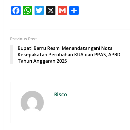
F
W
T
X
G
S
ac
h
w
m
h
e
at
itt
ai
ar
b
s
er
l
e
Previous Post
o
A
Bupati Barru Resmi Menandatangani Nota
o
p
Kesepakatan Perubahan KUA dan PPAS, APBD
Tahun Anggaran 2025
k
p
Risco