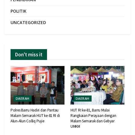
POLITIK
UNCATEGORIZED
Don't miss it
DAERAH
DAERAH
Polres Barru Hadiri dan Pantau
HUT RI ke-81, Barru Mulai
Malam Semarak HUT ke-81 RI di
Rangkaian Perayaan dengan
Alun-Alun Colliq Pujie
Malam Semarak dan Gebyar
UMKM