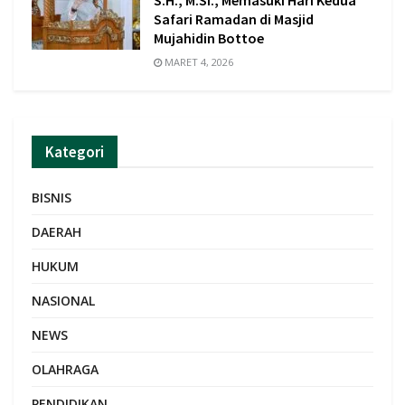
S.H., M.Si., Memasuki Hari Kedua
Safari Ramadan di Masjid
Mujahidin Bottoe
MARET 4, 2026
Kategori
BISNIS
DAERAH
HUKUM
NASIONAL
NEWS
OLAHRAGA
PENDIDIKAN