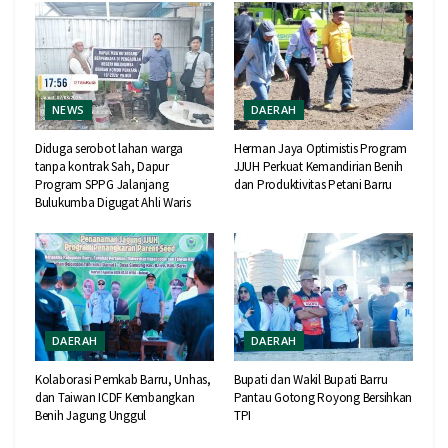
NEWS
DAERAH
Diduga serobot lahan warga
Herman Jaya Optimistis Program
tanpa kontrak Sah, Dapur
JJUH Perkuat Kemandirian Benih
Program SPPG Jalanjang
dan Produktivitas Petani Barru
Bulukumba Digugat Ahli Waris
DAERAH
DAERAH
Kolaborasi Pemkab Barru, Unhas,
Bupati dan Wakil Bupati Barru
dan Taiwan ICDF Kembangkan
Pantau Gotong Royong Bersihkan
Benih Jagung Unggul
TPI