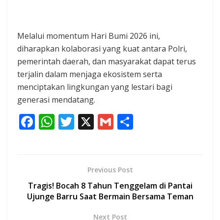
Melalui momentum Hari Bumi 2026 ini,
diharapkan kolaborasi yang kuat antara Polri,
pemerintah daerah, dan masyarakat dapat terus
terjalin dalam menjaga ekosistem serta
menciptakan lingkungan yang lestari bagi
generasi mendatang.
F
W
T
X
G
S
ac
h
w
m
h
e
at
itt
ai
ar
b
s
er
l
e
Previous Post
o
A
Tragis! Bocah 8 Tahun Tenggelam di Pantai
o
p
Ujunge Barru Saat Bermain Bersama Teman
k
p
Next Post