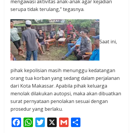
mengawasi aktivitas anak-anak agar kejadian
serupa tidak terulang,” tegasnya.
Saat ini,
pihak kepolisian masih menunggu kedatangan
orang tua korban yang sedang dalam perjalanan
dari Kota Makassar. Apabila pihak keluarga
menolak dilakukan autopsi, maka akan dibuatkan
surat pernyataan penolakan sesuai dengan
prosedur yang berlaku.
F
W
T
X
G
S
ac
h
w
m
h