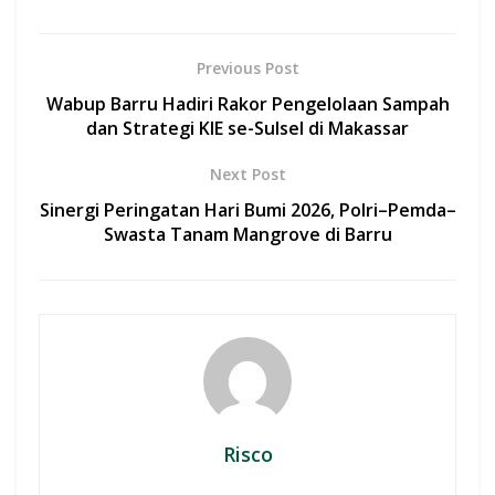
e
at
itt
ai
ar
b
s
er
l
e
Previous Post
o
A
Wabup Barru Hadiri Rakor Pengelolaan Sampah
o
p
dan Strategi KIE se-Sulsel di Makassar
k
p
Next Post
Sinergi Peringatan Hari Bumi 2026, Polri–Pemda–
Swasta Tanam Mangrove di Barru
Risco