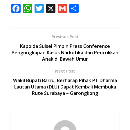
F
W
T
X
G
S
ac
h
w
m
h
e
at
itt
ai
ar
b
s
er
l
e
Previous Post
o
A
Kapolda Sulsel Pimpin Press Conference
o
p
Pengungkapan Kasus Narkotika dan Penculikan
Anak di Bawah Umur
k
p
Next Post
Wakil Bupati Barru, Berharap Pihak PT Dharma
Lautan Utama (DLU) Dapat Kembali Membuka
Rute Surabaya – Garongkong