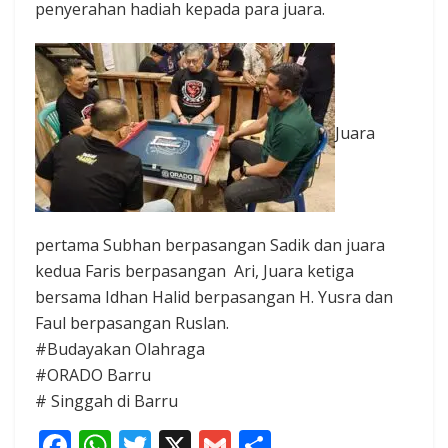
penyerahan hadiah kepada para juara.
Juara
pertama Subhan berpasangan Sadik dan juara
kedua Faris berpasangan Ari, Juara ketiga
bersama Idhan Halid berpasangan H. Yusra dan
Faul berpasangan Ruslan.
#Budayakan Olahraga
#ORADO Barru
# Singgah di Barru
F
W
T
X
G
S