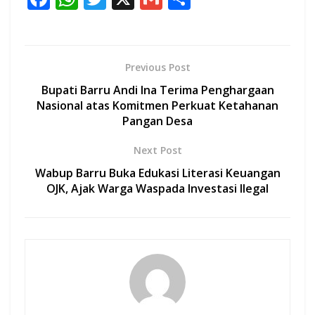
ac
h
w
m
h
e
at
itt
ai
ar
b
s
er
l
e
Previous Post
o
A
Bupati Barru Andi Ina Terima Penghargaan
o
p
Nasional atas Komitmen Perkuat Ketahanan
Pangan Desa
k
p
Next Post
Wabup Barru Buka Edukasi Literasi Keuangan
OJK, Ajak Warga Waspada Investasi Ilegal