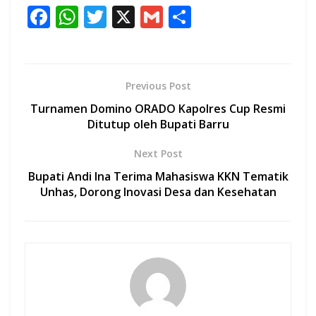
F
W
T
X
G
S
ac
h
w
m
h
e
at
itt
ai
ar
b
s
er
l
e
Previous Post
o
A
Turnamen Domino ORADO Kapolres Cup Resmi
o
p
Ditutup oleh Bupati Barru
k
p
Next Post
Bupati Andi Ina Terima Mahasiswa KKN Tematik
Unhas, Dorong Inovasi Desa dan Kesehatan