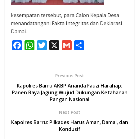
kesempatan tersebut, para Calon Kepala Desa
menandatangani Fakta Integritas dan Deklarasi
Damai.
F
W
T
X
G
S
ac
h
w
m
h
e
at
itt
ai
ar
b
s
er
l
e
Previous Post
o
A
Kapolres Barru AKBP Ananda Fauzi Harahap:
o
p
Panen Raya Jagung Wujud Dukungan Ketahanan
Pangan Nasional
k
p
Next Post
Kapolres Barru: Pilkades Harus Aman, Damai, dan
Kondusif