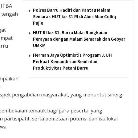
 ITBA
Polres Barru Hadiri dan Pantau Malam
e tengah
Semarak HUT ke-81 RI di Alun-Alun Colliq
Pujie
gat
HUT RI ke-81, Barru Mulai Rangkaian
tempat
Perayaan dengan Malam Semarak dan Gebyar
arru
UMKM
Herman Jaya Optimistis Program JJUH
Perkuat Kemandirian Benih dan
Produktivitas Petani Barru
ampaikan
i
spek pengabdian masyarakat, yang menuntut sinergi
i pembekalan tematik bagi para peserta, yang
partisipatif, serta pemetaan potensi dan isu lokal
swa.