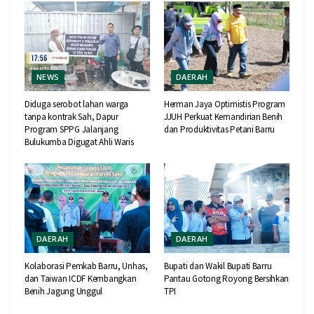
NEWS
DAERAH
Diduga serobot lahan warga
Herman Jaya Optimistis Program
tanpa kontrak Sah, Dapur
JJUH Perkuat Kemandirian Benih
Program SPPG Jalanjang
dan Produktivitas Petani Barru
Bulukumba Digugat Ahli Waris
DAERAH
DAERAH
Kolaborasi Pemkab Barru, Unhas,
Bupati dan Wakil Bupati Barru
dan Taiwan ICDF Kembangkan
Pantau Gotong Royong Bersihkan
Benih Jagung Unggul
TPI