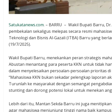
Satukatanews.com
. – BARRU – Wakil Bupati Barru, Dr.
pembekalan sekaligus melepas secara resmi mahasiswa
Teknologi dan Bisnis Al-Gazali (ITBA) Barru yang ber
(19/7/2025).
Wakil Bupati Barru, menekankan peran strategis mah
Abustan menantang para peserta KKN untuk tidak han
dalam menyelesaikan persoalan-persoalan prioritas di
“Mahasiswa KKN bukan sekadar pelengkap laporan akade
Turunlah ke masyarakat dengan semangat pengabdian. 
stunting dan dorong potensi lokal untuk menekan an
Lebih dari itu, Mantan Sekda Barru ini juga menitipka
agar mahasiswa menjunjung tinggi nama baik kampus