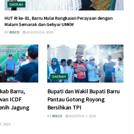
DAERAH
HUT RI ke-81, Barru Mulai Rangkaian Perayaan dengan
Malam Semarak dan Gebyar UMKM
BY
RISCO
AGUSTUS 8, 2026
DAERAH
kab Barru,
Bupati dan Wakil Bupati Barru
wan ICDF
Pantau Gotong Royong
nih Jagung
Bersihkan TPI
BY
RISCO
AGUSTUS 7, 2026
, 2026