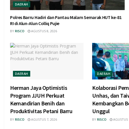
DAERAH
Polres Barru Hadiri dan Pantau Malam Semarak HUT ke-81
RI di Alun-Alun Colliq Pujie
BY
RISCO
AGUSTUS 8, 2026
DAERAH
DAERAH
Herman Jaya Optimistis
Kolaborasi Pem
Program JJUH Perkuat
Unhas, dan Tai
Kemandirian Benih dan
Kembangkan Be
Produktivitas Petani Barru
Unggul
BY
RISCO
AGUSTUS 7, 2026
BY
RISCO
AGUSTUS 7