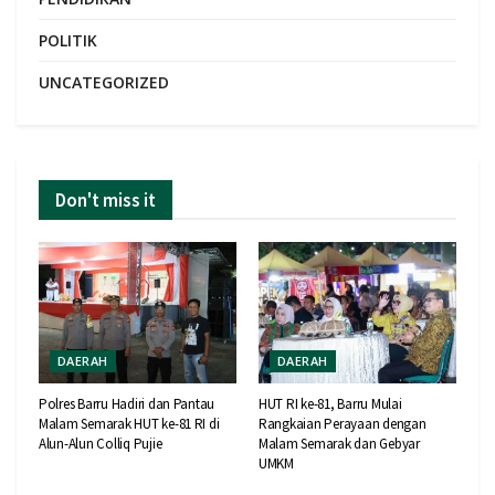
POLITIK
UNCATEGORIZED
Don't miss it
DAERAH
DAERAH
Polres Barru Hadiri dan Pantau
HUT RI ke-81, Barru Mulai
Malam Semarak HUT ke-81 RI di
Rangkaian Perayaan dengan
Alun-Alun Colliq Pujie
Malam Semarak dan Gebyar
UMKM