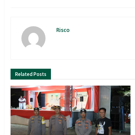
k
p
Risco
Related
Posts