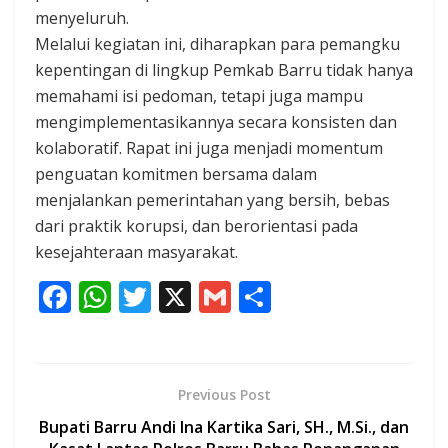
menyeluruh.
Melalui kegiatan ini, diharapkan para pemangku
kepentingan di lingkup Pemkab Barru tidak hanya
memahami isi pedoman, tetapi juga mampu
mengimplementasikannya secara konsisten dan
kolaboratif. Rapat ini juga menjadi momentum
penguatan komitmen bersama dalam
menjalankan pemerintahan yang bersih, bebas
dari praktik korupsi, dan berorientasi pada
kesejahteraan masyarakat.
F
W
T
X
G
S
ac
h
w
m
h
e
at
itt
ai
ar
b
s
er
l
e
Previous Post
o
A
Bupati Barru Andi Ina Kartika Sari, SH., M.Si., dan