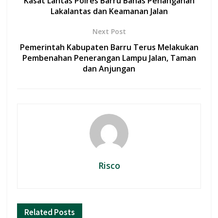
o
p
Kasat Lantas Polres Barru Bahas Penanganan
Lakalantas dan Keamanan Jalan
k
p
Next Post
Pemerintah Kabupaten Barru Terus Melakukan
Pembenahan Penerangan Lampu Jalan, Taman
dan Anjungan
Risco
Related
Posts