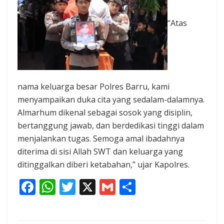
“Atas
nama keluarga besar Polres Barru, kami
menyampaikan duka cita yang sedalam-dalamnya.
Almarhum dikenal sebagai sosok yang disiplin,
bertanggung jawab, dan berdedikasi tinggi dalam
menjalankan tugas. Semoga amal ibadahnya
diterima di sisi Allah SWT dan keluarga yang
ditinggalkan diberi ketabahan,” ujar Kapolres.
F
W
T
X
G
S
ac
h
w
m
h
e
at
itt
ai
ar