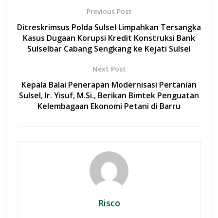
b
s
er
l
e
Previous Post
o
A
Ditreskrimsus Polda Sulsel Limpahkan Tersangka
o
p
Kasus Dugaan Korupsi Kredit Konstruksi Bank
Sulselbar Cabang Sengkang ke Kejati Sulsel
k
p
Next Post
Kepala Balai Penerapan Modernisasi Pertanian
Sulsel, Ir. Yisuf, M.Si., Berikan Bimtek Penguatan
Kelembagaan Ekonomi Petani di Barru
Risco