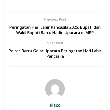
ac
h
w
m
h
e
at
itt
ai
ar
b
s
er
l
e
Previous Post
o
A
Peringatan Hari Lahir Pancasila 2025, Bupati dan
o
p
Wakil Bupati Barru Hadiri Upacara di MPP
k
p
Next Post
Polres Barru Gelar Upacara Peringatan Hari Lahir
Pancasila
Risco